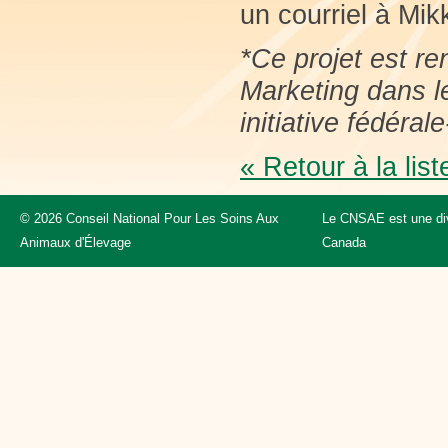
un courriel à Mikk
*
Ce projet est r
Marketing dans le
initiative fédérale
« Retour à la list
© 2026 Conseil National Pour Les Soins Aux
Le CNSAE est une div
Animaux d'Élevage
Canada