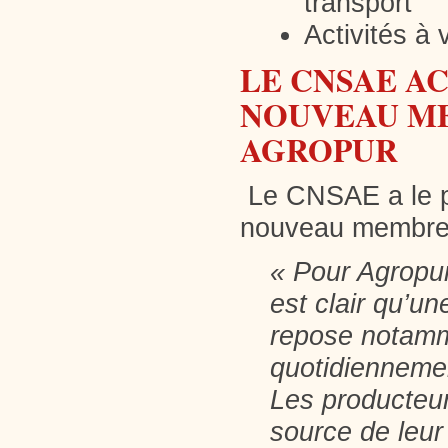
transport
Activités à
LE CNSAE A
NOUVEAU ME
AGROPUR
Le CNSAE a le pla
nouveau membre
«
Pour Agropur
est clair qu’un
repose notamme
quotidiennemen
Les producteur
source de leur 