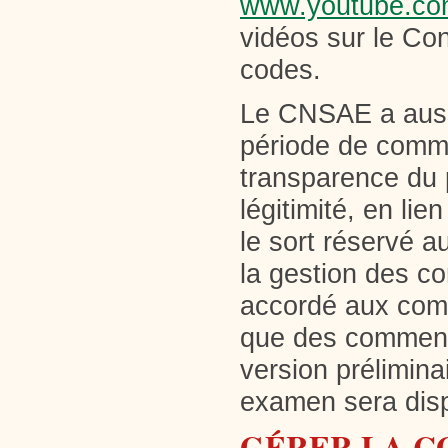
www.youtube.c
vidéos sur le Con
codes.
Le CNSAE a auss
période de commen
transparence du 
légitimité, en li
le sort réservé 
la gestion des co
accordé aux comm
que des commenta
version prélimina
examen sera disp
GÉRER LA C