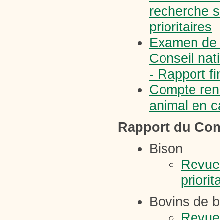
recherche sc
prioritaires
|
Examen de l
Conseil nat
- Rapport fi
Compte rend
animal en c
Rapport du Comi
Bison
Revue 
priorit
Bovins de b
Revue 