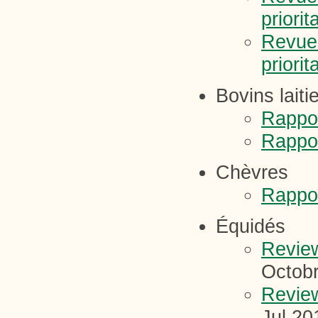
priorit
Revue 
priorit
Bovins laiti
Rappor
Rappor
Chèvres
Rappor
Équidés
Review
Octob
Review
Jul 20