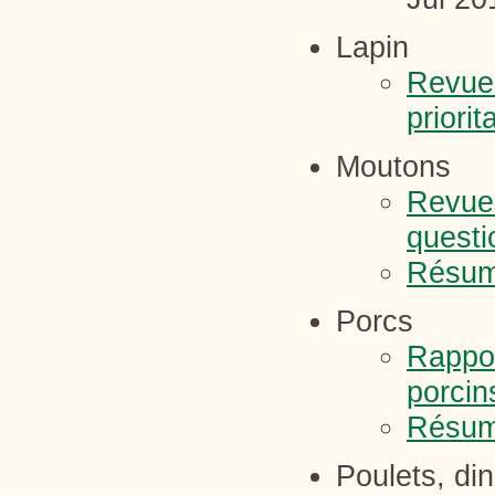
Lapin
Revue 
priorit
Moutons
Revue 
questi
Résumé
Porcs
Rappor
porcin
Résumé
Poulets, di