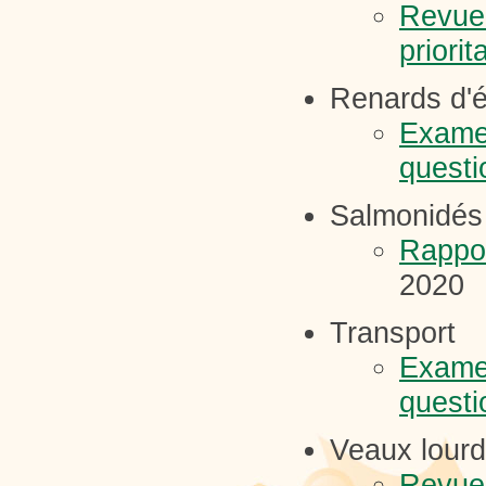
Revue 
priorit
Renards d'
Examen
questi
Salmonidés
Rappor
2020
Transport
Examen
questi
Veaux lour
Revue 