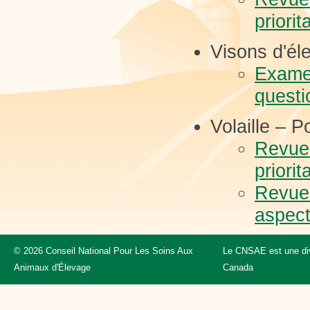
priorit
Visons d'él
Examen
questi
Volaille – 
Revue 
priorit
Revue 
aspect
© 2026 Conseil National Pour Les Soins Aux
Le CNSAE est une div
Animaux d'Élevage
Canada