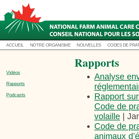
ACCUEIL
NOTRE ORGANISME
NOUVELLES
CODES DE PRA
Rapports
Vidéos
Analyse env
Rapports
réglementai
Rapport sur 
Podcasts
Code de prat
volaille
| Ja
Code de pra
animaux d’é