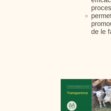
proce
perme
promou
de le f