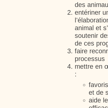
des animau
entériner 
l’élaborati
animal et s
soutenir de
de ces pr
faire recon
processus
mettre en 
:
favori
et de 
aide l
effica