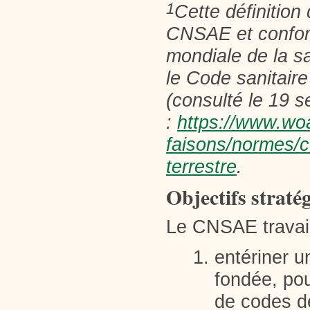
1
Cette définition
CNSAE et conform
mondiale de la sa
le
Code sanitaire
(consulté le 19 
:
https://www.woa
faisons/normes/c
terrestre
.
Objectifs straté
Le CNSAE travail
entériner u
fondée, pour
de codes de