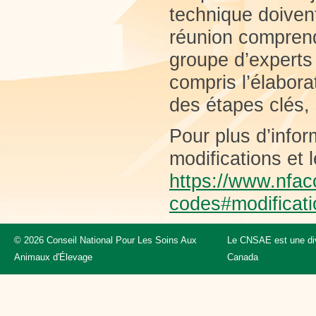
technique doivent
réunion comprend
groupe d’experts 
compris l’élabora
des étapes clés,
Pour plus d’infor
modifications et 
https://www.nfac
codes#modificati
© 2026 Conseil National Pour Les Soins Aux
Le CNSAE est une div
Animaux d'Élevage
Canada