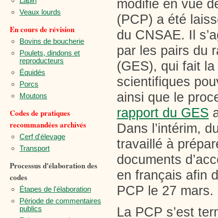
Lapin
modifié en vue d
Veaux lourds
(PCP) a été laiss
En cours de révision
du CNSAE. Il s’a
Bovins de boucherie
par les pairs du 
Poulets, dindons et
reproducteurs
(GES), qui fait 
Équidés
scientifiques pou
Porcs
ainsi que le proc
Moutons
rapport du GES
a
Codes de pratiques
recommandées archivés
Dans l’intérim, d
Cerf d'élevage
travaillé à prépa
Transport
documents d’acc
Processus d'élaboration des
en français afin 
codes
PCP le 27 mars.
Étapes de l'élaboration
Période de commentaires
publics
La PCP s’est ter