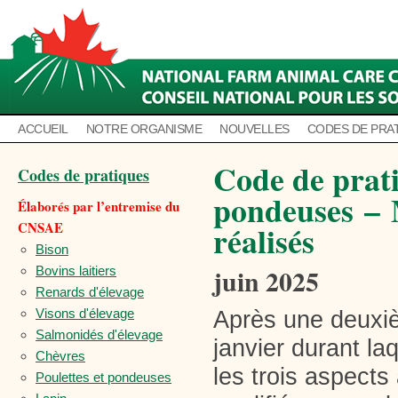
ACCUEIL
NOTRE ORGANISME
NOUVELLES
CODES DE PRA
Code de prat
Codes de pratiques
pondeuses
–
Élaborés par l’entremise du
CNSAE
réalisés
Bison
juin 2025
Bovins laitiers
Renards d'élevage
Visons d'élevage
Après une deuxiè
Salmonidés d'élevage
janvier durant la
Chèvres
les trois aspects
Poulettes et pondeuses