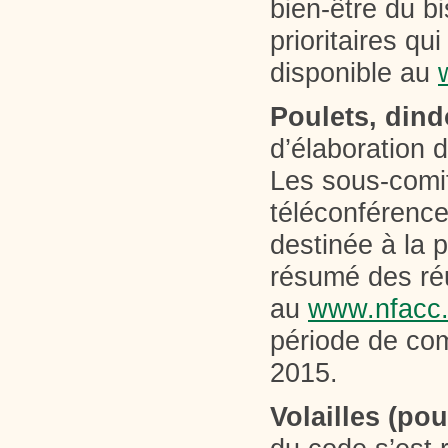
bien-être du b
prioritaires qu
disponible au
Poulets, dind
d’élaboration d
Les sous-comi
téléconférence
destinée à la 
résumé des ré
au
www.nfacc.c
période de com
2015.
Volailles (p