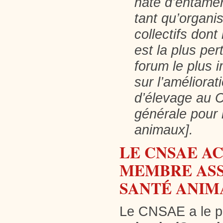
hâte d’entamer
tant qu’organ
collectifs dont
est la plus per
forum le plus i
sur l’améliora
d’élevage au C
générale pour 
animaux].
LE CNSAE A
MEMBRE ASS
SANTÉ ANIM
Le CNSAE a le pla