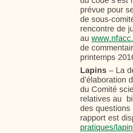
du code s’est r
prévue pour s
de sous-comité
rencontre de ju
au
www.nfacc.
de commentaire
printemps 201
Lapins
– La d
d’élaboration 
du Comité scien
relatives au bi
des questions p
rapport est di
pratiques/lapin