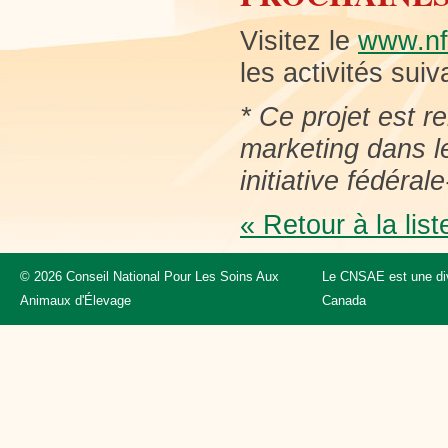
Visitez le
www.nf
les activités suiv
* Ce projet est r
marketing dans le
initiative fédérale
« Retour à la list
© 2026 Conseil National Pour Les Soins Aux
Le CNSAE est une div
Animaux d'Élevage
Canada