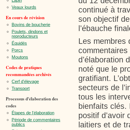
du 12 décembre
Lapin
Veaux lourds
continué à trav
En cours de révision
son objectif d
Bovins de boucherie
l’ébauche final
Poulets, dindons et
reproducteurs
Les membres du
Équidés
commentaires 
Porcs
Moutons
d’élaboration 
Codes de pratiques
noté que le pro
recommandées archivés
gratifiant. L’
Cerf d'élevage
secteurs de l’i
Transport
tous les inter
Processus d'élaboration des
bienfaits clés
codes
Étapes de l'élaboration
positif d’avoi
Période de commentaires
laitiers et de 
publics