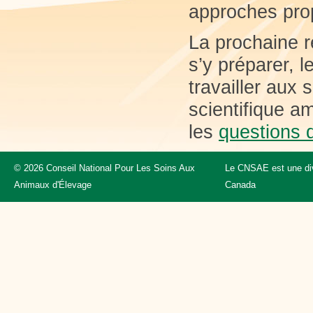
approches prop
La prochaine r
s’y préparer, 
travailler aux
scientifique a
les
questions d
© 2026 Conseil National Pour Les Soins Aux
Le CNSAE est une div
Animaux d'Élevage
Canada