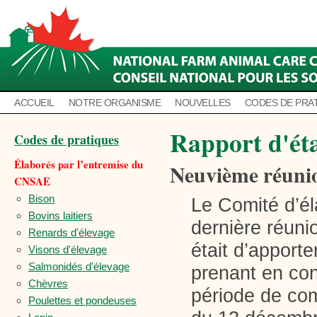
ACCUEIL
NOTRE ORGANISME
NOUVELLES
CODES DE PRA
Rapport d'ét
Codes de pratiques
Élaborés par l’entremise du
Neuvième réunio
CNSAE
Bison
Le Comité d’él
Bovins laitiers
dernière réunio
Renards d'élevage
était d’apport
Visons d'élevage
Salmonidés d'élevage
prenant en con
Chèvres
période de com
Poulettes et pondeuses