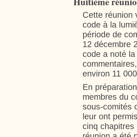
Huitième réunio
Cette réunion v
code à la lumi
période de com
12 décembre 20
code a noté la 
commentaires, 
environ 11 00
En préparation
membres du com
sous-comités o
leur ont permi
cinq chapitres 
réunion a été 